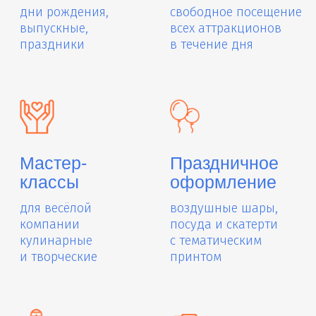
с любимыми героями и
море эмоций, которые
ростовыми куклами
останутся на память
Кафе
Аквагрим
и кондитерская
банкетное
красочный образ
и фуршетное
для дружной
меню, десерты
компании
и торты