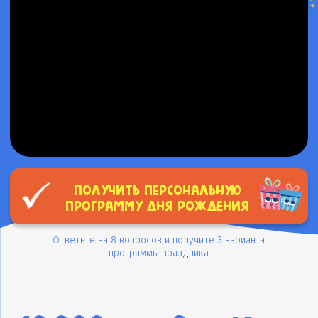
получить персональную
программу дня рождения
Ответьте на 8 вопросов и получите 3 варианта
программы праздника
10
000
8
10
+
ИЗ
именинников
мероприятий
возвращаются
организовано
к нам
и проведено
У нас есть всё
для праздника