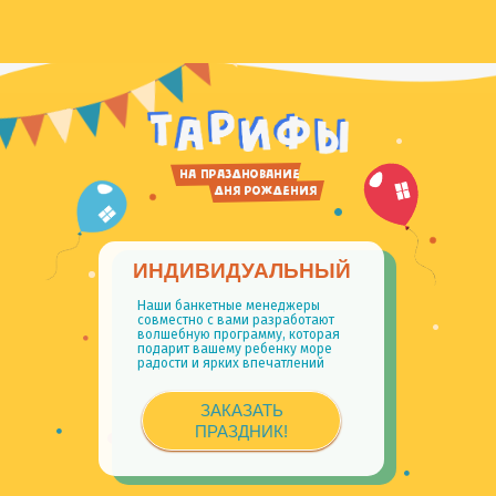
фото
НА ПРАЗДНОВАНИЕ
дня рождения
наших гостей
ИНДИВИДУАЛЬНЫЙ
Наши банкетные менеджеры
совместно с вами разработают
волшебную программу, которая
подарит вашему ребенку море
радости и ярких впечатлений
ЗАКАЗАТЬ
ПРАЗДНИК!