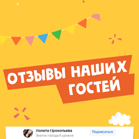
Добавьте вкуса
вашему
празднику!