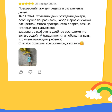
банкетное
фуршетное
меню
меню
анимация
торты
и мастер-классы