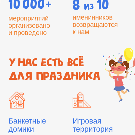
Банкетные
Игровая
домики
территория
дни рождения,
свободное посещение
выпускные,
всех аттракционов
праздники
в течение дня
Мастер-
Праздничное
классы
оформление
для весёлой
воздушные шары,
компании
посуда и скатерти
кулинарные
с тематическим
и творческие
принтом
Анимация
Фотограф